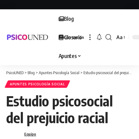
Blog
Glosario
Aa
Iniciar sesión
Font
Resizer
Apuntes
PsicoUNED
>
Blog
>
Apuntes Psicología Social
>
Estudio psicosocial del prejuicio racial
APUNTES PSICOLOGÍA SOCIAL
Estudio psicosocial
del prejuicio racial
Equipo