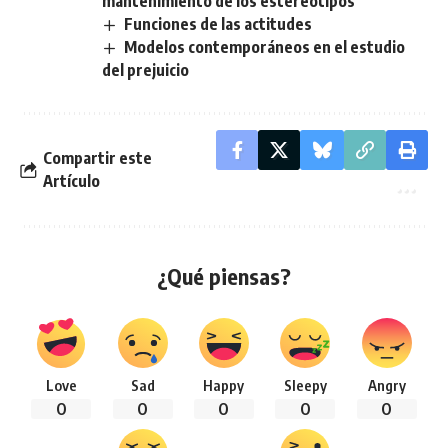
mantenimiento de los estereotipos
Funciones de las actitudes
Modelos contemporáneos en el estudio
del prejuicio
Compartir este
Artículo
¿Qué piensas?
Love
Sad
Happy
Sleepy
Angry
0
0
0
0
0