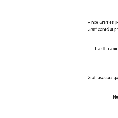
Vince Graff es 
Graff contó al 
La altura no
Graff asegura q
No