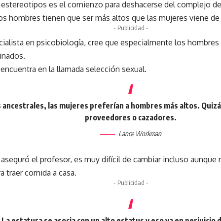
s estereotipos es el comienzo para deshacerse del complejo de 
los hombres tienen que ser más altos que las mujeres viene de
- Publicidad -
alista en psicobiología, cree que especialmente los hombres 
minados.
 encuentra en la llamada selección sexual.
 ancestrales, las mujeres preferían a hombres más altos. Quiz
proveedores o cazadores.
Lance Workman
 aseguró el profesor, es muy difícil de cambiar incluso aunqu
ra traer comida a casa.
- Publicidad -
La estatura se asocia con un alto estatus y eso va en perjuicio d