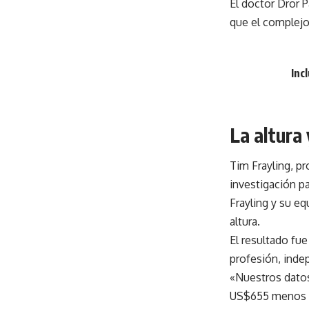
El doctor Dror P
que el complejo
Inc
La altura 
Tim Frayling, p
investigación pa
Frayling y su eq
altura.
El resultado fu
profesión, inde
«Nuestros datos
US$655 menos q