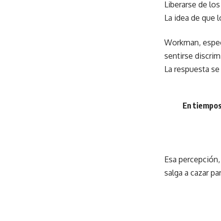
Liberarse de lo
La idea de que 
Workman, especi
sentirse discri
La respuesta se
En tiempos
Esa percepción,
salga a cazar pa