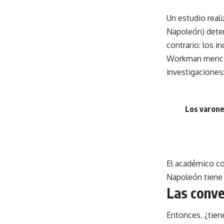
Un estudio real
Napoleón) deter
contrario: los i
Workman mencion
investigaciones:
Los varone
El académico co
Napoleón tiene 
Las conve
Entonces, ¿tien