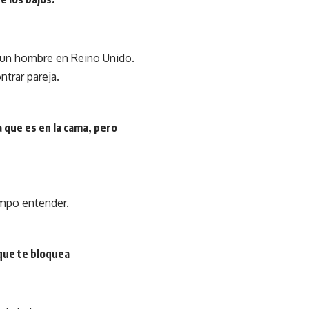
e un hombre en Reino Unido.
trar pareja.
a que es en la cama, pero
empo entender.
 que te bloquea