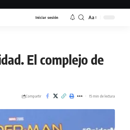
Aa
Iniciar sesión
Font
Resizer
idad. El complejo de
Compartir
15 min de lectura