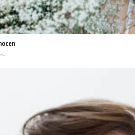
nocen
ue…