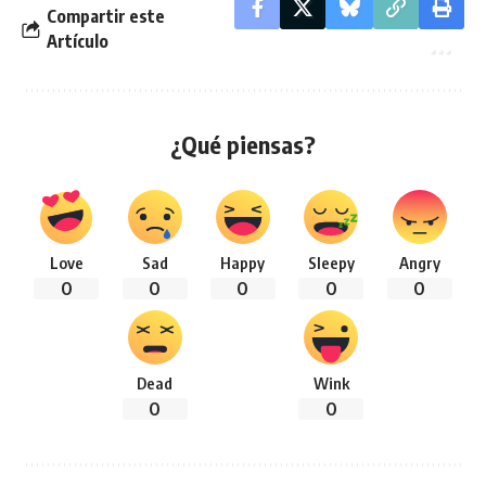
Compartir este
Artículo
¿Qué piensas?
Love
Sad
Happy
Sleepy
Angry
0
0
0
0
0
Dead
Wink
0
0