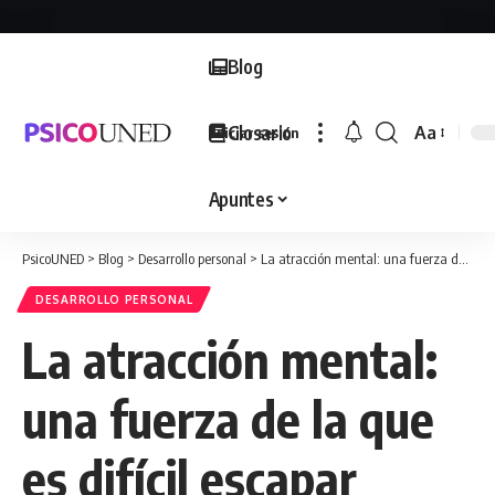
Blog
Glosario
Aa
Iniciar sesión
Font
Resizer
Apuntes
PsicoUNED
>
Blog
>
Desarrollo personal
>
La atracción mental: una fuerza de la que es difícil escapar
DESARROLLO PERSONAL
La atracción mental:
una fuerza de la que
es difícil escapar