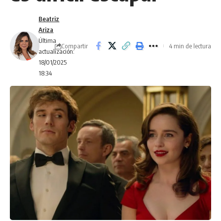
Beatriz
Ariza
Última
Compartir
4 min de lectura
actualización:
18/01/2025
18:34