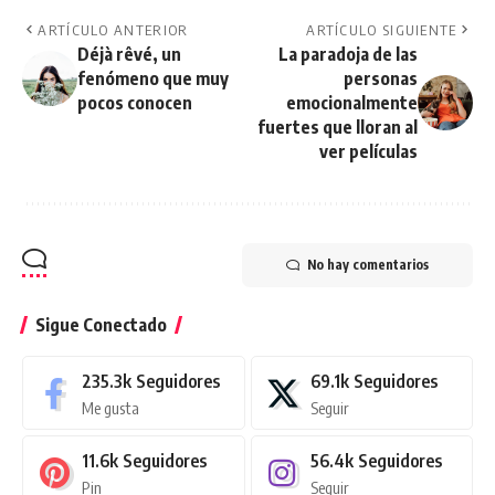
ARTÍCULO ANTERIOR
ARTÍCULO SIGUIENTE
Déjà rêvé, un
La paradoja de las
fenómeno que muy
personas
pocos conocen
emocionalmente
fuertes que lloran al
ver películas
No hay comentarios
Sigue Conectado
235.3k
Seguidores
69.1k
Seguidores
Me gusta
Seguir
11.6k
Seguidores
56.4k
Seguidores
Pin
Seguir