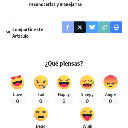
reconocerlas y manejarlas
Compartir este
Artículo
¿Qué piensas?
Love
Sad
Happy
Sleepy
Angry
0
0
0
0
0
Dead
Wink