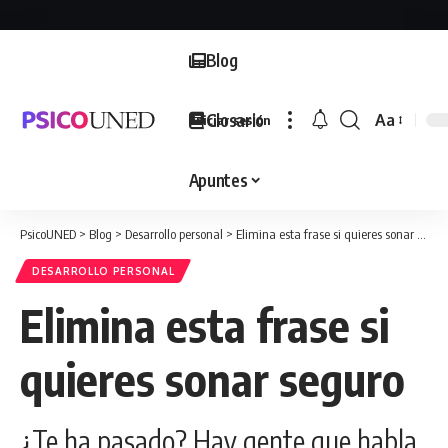
Blog
Glosario
Aa
Iniciar sesión
Font
Resizer
Apuntes
PsicoUNED
>
Blog
>
Desarrollo personal
>
Elimina esta frase si quieres sonar seguro
DESARROLLO PERSONAL
Elimina esta frase si
quieres sonar seguro
¿Te ha pasado? Hay gente que habla