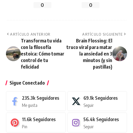
0
0
ARTÍCULO ANTERIOR
ARTÍCULO SIGUIENTE
Transforma tu vida
Brain Flossing: El
con la filosofía
truco viral para matar
estoica: Cómo tomar
la ansiedad en 3
control de tu
minutos (y sin
felicidad
pastillas)
Sigue Conectado
235.3k
Seguidores
69.1k
Seguidores
Me gusta
Seguir
11.6k
Seguidores
56.4k
Seguidores
Pin
Seguir