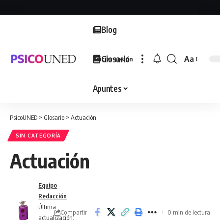
Blog
Glosario
Aa
Iniciar sesión
Font
Resizer
Apuntes
PsicoUNED
>
Glosario
>
Actuación
SIN CATEGORÍA
Actuación
Equipo
Redacción
Última
Compartir
0 min de lectura
actualización: