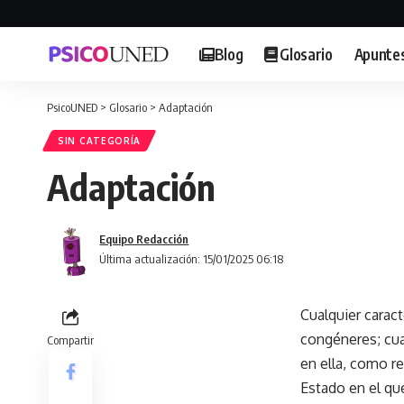
Blog
Glosario
Apunte
PsicoUNED
>
Glosario
>
Adaptación
SIN CATEGORÍA
Adaptación
Equipo Redacción
Última actualización: 15/01/2025 06:18
Cualquier caract
congéneres; cua
Compartir
en ella, como re
Estado en el que