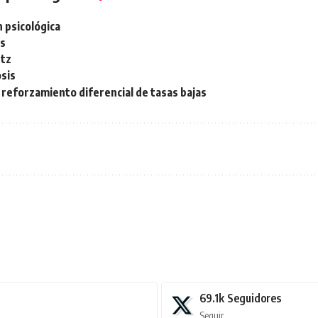
 psicológica
os
etz
sis
reforzamiento diferencial de tasas bajas
69.1k
Seguidores
Seguir