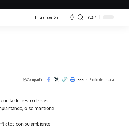
Aa
Iniciar sesión
Font
Resizer
Compartir
2 min de lectura
 que la del resto de sus
implantando, o se mantiene
onflictos con su ambiente