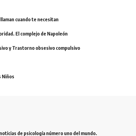
 llaman cuando te necesitan
oridad. El complejo de Napoleón
sivo y Trastorno obsesivo compulsivo
s Niños
 noticias de psicología número uno del mundo.