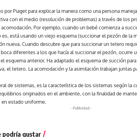
 por Piaget para explicar la manera como una persona maneja 
ctiva con el medio (resolución de problemas) a través de los
y acomodación. Por ejemplo, cuando un bebé comienza a succio
o es, está usando un viejo esquema (succionar el pezón de la m
ión nueva. Cuando descubre que para succionar un tetero requ
a boca diferentes a los que hacía al succionar el pezón, ocurr
 el esquema anterior. Ha adaptado el esquema de succión para
a, el tetero. La acomodación y la asimilación trabajan juntas p
eral de sistemas, es la característica de los sistemas según la
uilibrios originados en el ambiente, con la finalidad de mant
en en estado uniforme.
- Publicidad -
 podría gustar