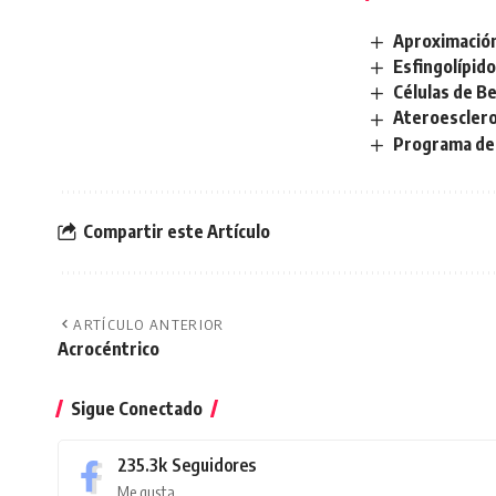
Aproximación
Esfingolípid
Células de B
Ateroesclero
Programa de 
Compartir este Artículo
ARTÍCULO ANTERIOR
Acrocéntrico
Sigue Conectado
235.3k
Seguidores
Me gusta