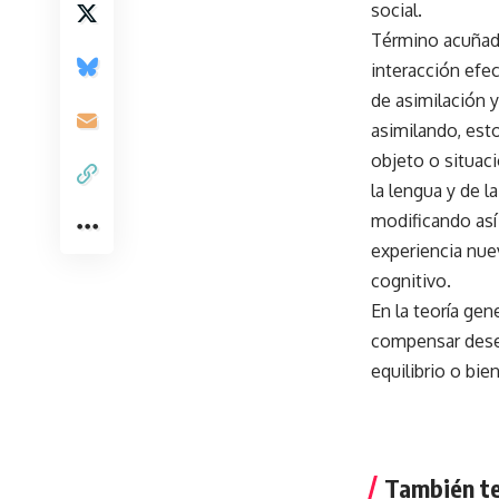
social.
Término acuñado
interacción efe
de asimilación 
asimilando, est
objeto o situac
la lengua y de l
modificando así
experiencia nuev
cognitivo.
En la teoría gen
compensar deseq
equilibrio o bi
También te