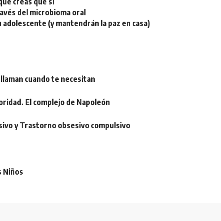
ue creas que sí
ravés del microbioma oral
u adolescente (y mantendrán la paz en casa)
 llaman cuando te necesitan
oridad. El complejo de Napoleón
sivo y Trastorno obsesivo compulsivo
s Niños