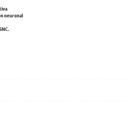
tiva
ón neuronal
 SNC.