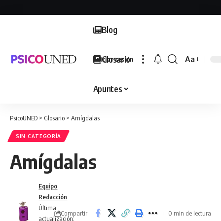
Blog
Glosario
Aa
Iniciar sesión
Font
Resizer
Apuntes
PsicoUNED
>
Glosario
>
Amígdalas
SIN CATEGORÍA
Amígdalas
Equipo
Redacción
Última
Compartir
0 min de lectura
actualización: