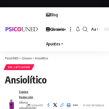
Blog
Glosario
Aa
Iniciar sesión
Font
Resizer
Apuntes
PsicoUNED
>
Glosario
>
Ansiolítico
SIN CATEGORÍA
Ansiolítico
Equipo
Redacción
Última
Compartir
0 min de lectura
actualización: