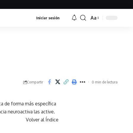
Aa
Iniciar sesión
Font
Resizer
Compartir
0 min de lectura
ca de forma más específica
ia neuroactiva las active.
Volver al Índice