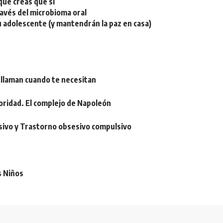
ue creas que sí
ravés del microbioma oral
u adolescente (y mantendrán la paz en casa)
 llaman cuando te necesitan
oridad. El complejo de Napoleón
sivo y Trastorno obsesivo compulsivo
s Niños