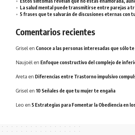
Estos síntomas revelan que no estás enamorada, aunq
La salud mental puede transmitirse entre parejas a t
5 frases que te salvarán de discusiones eternas con t
Comentarios recientes
Grisel
en
Conoce a las personas interesadas que sólo te
Naujoël
en
Enfoque constructivo del complejo de inferi
Areta
en
Diferencias entre Trastorno impulsivo compul
Grisel
en
10 Señales de que tu mujer te engaña
Leo
en
5 Estrategias para Fomentar la Obediencia en lo