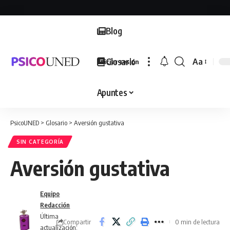
Blog
Glosario
Aa
Iniciar sesión
Font
Resizer
Apuntes
PsicoUNED
>
Glosario
>
Aversión gustativa
SIN CATEGORÍA
Aversión gustativa
Equipo
Redacción
Última
Compartir
0 min de lectura
actualización: