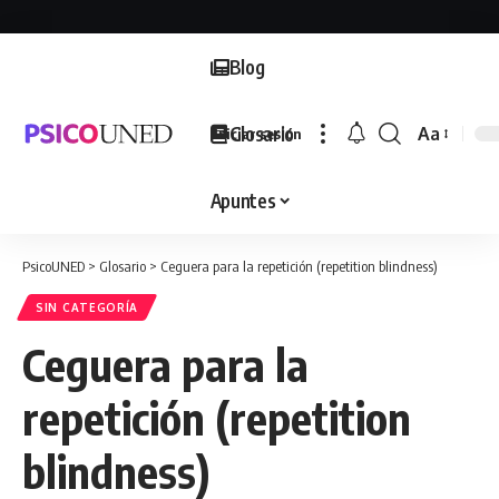
Blog
Glosario
Aa
Iniciar sesión
Font
Resizer
Apuntes
PsicoUNED
>
Glosario
>
Ceguera para la repetición (repetition blindness)
SIN CATEGORÍA
Ceguera para la
repetición (repetition
blindness)