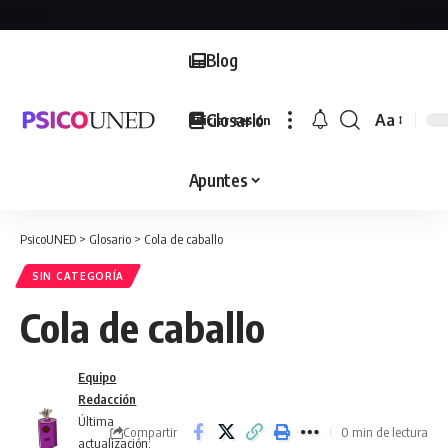
Blog
Glosario
Aa
Iniciar sesión
Font
Resizer
Apuntes
PsicoUNED
>
Glosario
>
Cola de caballo
SIN CATEGORÍA
Cola de caballo
Equipo
Redacción
Última
Compartir
0 min de lectura
actualización: