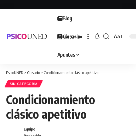
Blog
Glosario
Aa
Iniciar sesión
Font
Resizer
Apuntes
PsicoUNED
>
Glosario
>
Condicionamiento clásico apetitivo
SIN CATEGORÍA
Condicionamiento
clásico apetitivo
Equipo
Redacción