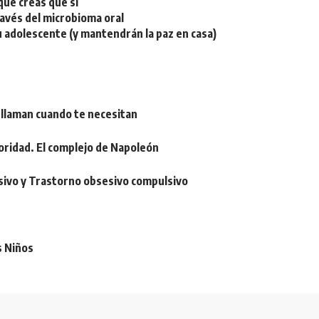
ue creas que sí
ravés del microbioma oral
u adolescente (y mantendrán la paz en casa)
 llaman cuando te necesitan
oridad. El complejo de Napoleón
sivo y Trastorno obsesivo compulsivo
s Niños