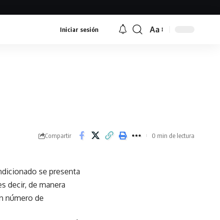
Aa
Iniciar sesión
Font
Resizer
Compartir
0 min de lectura
ondicionado se presenta
s decir, de manera
ran número de