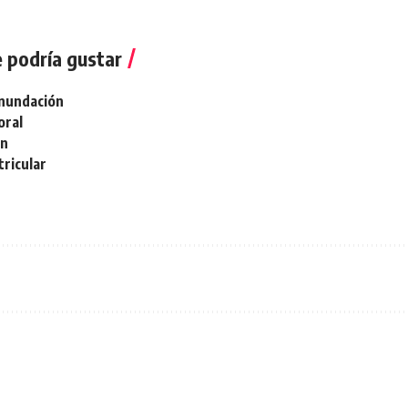
 podría gustar
inundación
oral
ón
ricular