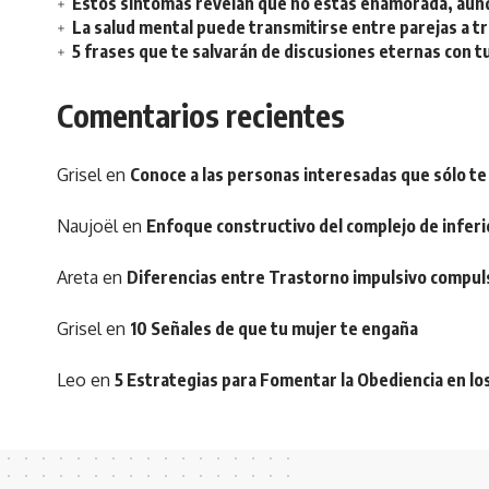
Estos síntomas revelan que no estás enamorada, aunq
La salud mental puede transmitirse entre parejas a t
5 frases que te salvarán de discusiones eternas con t
Comentarios recientes
Grisel
en
Conoce a las personas interesadas que sólo te
Naujoël
en
Enfoque constructivo del complejo de inferi
Areta
en
Diferencias entre Trastorno impulsivo compul
Grisel
en
10 Señales de que tu mujer te engaña
Leo
en
5 Estrategias para Fomentar la Obediencia en lo