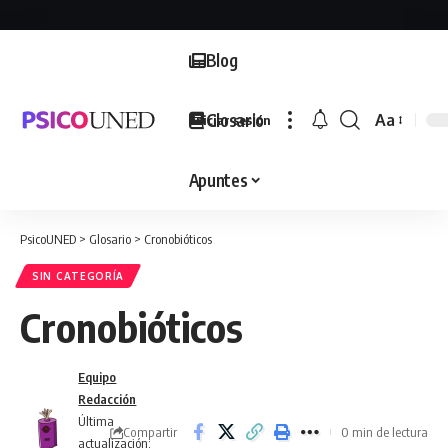
Blog
Glosario
Aa
Iniciar sesión
Font
Resizer
Apuntes
PsicoUNED
>
Glosario
>
Cronobióticos
SIN CATEGORÍA
Cronobióticos
Equipo
Redacción
Última
Compartir
0 min de lectura
actualización: