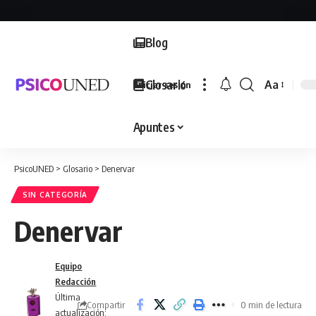
Blog
Glosario
Aa
Iniciar sesión
Font
Resizer
Apuntes
PsicoUNED
>
Glosario
>
Denervar
SIN CATEGORÍA
Denervar
Equipo
Redacción
Última
Compartir
0 min de lectura
actualización: