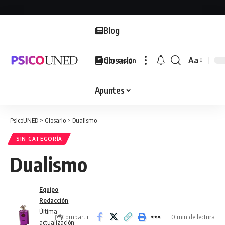
Blog
Glosario
Aa
Iniciar sesión
Font
Resizer
Apuntes
PsicoUNED
>
Glosario
>
Dualismo
SIN CATEGORÍA
Dualismo
Equipo
Redacción
Última
Compartir
0 min de lectura
actualización: