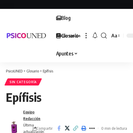
Blog
Glosario
Aa
Iniciar sesión
Font
Resizer
Apuntes
PsicoUNED
>
Glosario
>
Epífisis
SIN CATEGORÍA
Epífisis
Equipo
Redacción
Última
Compartir
0 min de lectura
actualización: