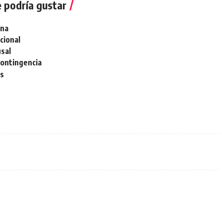
 podría gustar
ina
cional
usal
contingencia
s