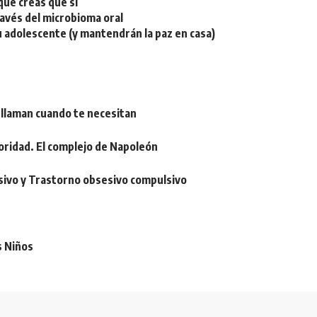
ue creas que sí
ravés del microbioma oral
u adolescente (y mantendrán la paz en casa)
 llaman cuando te necesitan
oridad. El complejo de Napoleón
sivo y Trastorno obsesivo compulsivo
s Niños