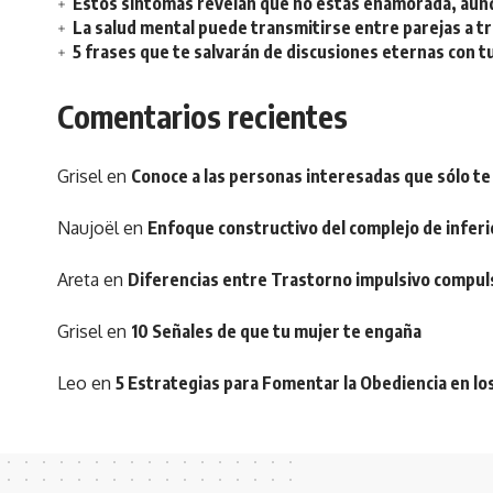
Estos síntomas revelan que no estás enamorada, aunq
La salud mental puede transmitirse entre parejas a t
5 frases que te salvarán de discusiones eternas con t
Comentarios recientes
Grisel
en
Conoce a las personas interesadas que sólo te
Naujoël
en
Enfoque constructivo del complejo de inferi
Areta
en
Diferencias entre Trastorno impulsivo compul
Grisel
en
10 Señales de que tu mujer te engaña
Leo
en
5 Estrategias para Fomentar la Obediencia en lo