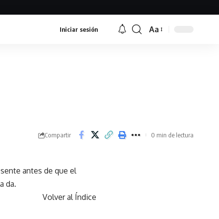
Aa
Iniciar sesión
Font
Resizer
Compartir
0 min de lectura
esente antes de que el
a da.
Volver al Índice