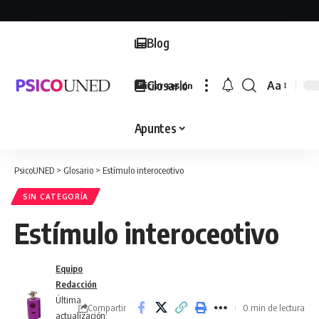
Blog
Glosario
Aa
Iniciar sesión
Font
Resizer
Apuntes
PsicoUNED
>
Glosario
>
Estímulo interoceotivo
SIN CATEGORÍA
Estímulo interoceotivo
Equipo
Redacción
Última
Compartir
0 min de lectura
actualización: