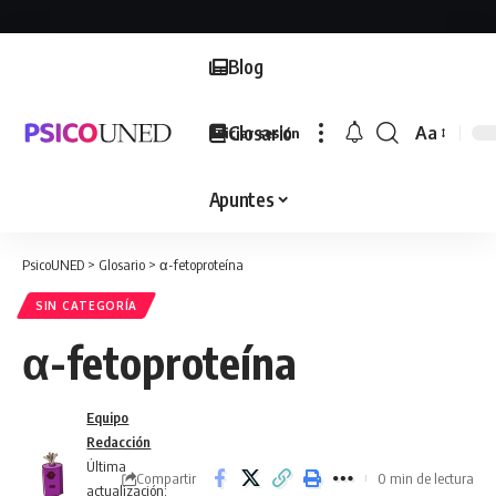
Blog
Glosario
Aa
Iniciar sesión
Font
Resizer
Apuntes
PsicoUNED
>
Glosario
>
α-fetoproteína
SIN CATEGORÍA
α-fetoproteína
Equipo
Redacción
Última
Compartir
0 min de lectura
actualización: