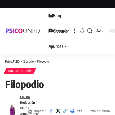
Blog
Glosario
Aa
Iniciar sesión
Font
Resizer
Apuntes
PsicoUNED
>
Glosario
>
Filopodio
SIN CATEGORÍA
Filopodio
Equipo
Redacción
Última
Compartir
0 min de lectura
actualización: