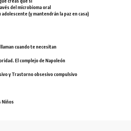
ue creas que sí
ravés del microbioma oral
u adolescente (y mantendrán la paz en casa)
 llaman cuando te necesitan
oridad. El complejo de Napoleón
sivo y Trastorno obsesivo compulsivo
s Niños