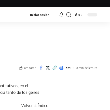
Aa
Iniciar sesión
Font
Resizer
Compartir
0 min de lectura
ntitativos, en el
ncia tanto de los genes
Volver al Índice