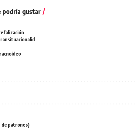
 podría gustar
a
cefalización
transituacionalid
racnoideo
 de patrones)