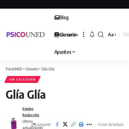
Blog
Glosario
Aa
Iniciar sesión
Font
Resizer
Apuntes
PsicoUNED
>
Glosario
>
Glía Glía
SIN CATEGORÍA
Glía Glía
Equipo
Redacción
Última
Compartir
0 min de lectura
actualización: