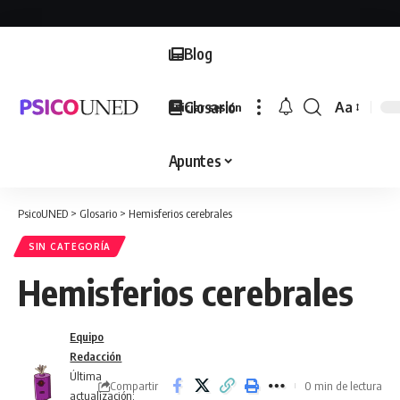
Blog
Glosario
Aa
Iniciar sesión
Font
Resizer
Apuntes
PsicoUNED
>
Glosario
>
Hemisferios cerebrales
SIN CATEGORÍA
Hemisferios cerebrales
Equipo
Redacción
Última
Compartir
0 min de lectura
actualización: