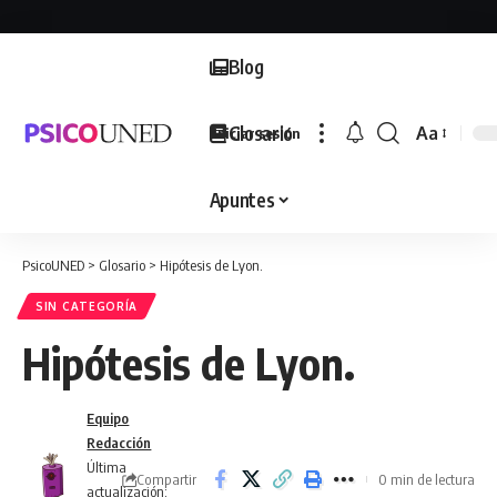
Blog
Glosario
Aa
Iniciar sesión
Font
Resizer
Apuntes
PsicoUNED
>
Glosario
>
Hipótesis de Lyon.
SIN CATEGORÍA
Hipótesis de Lyon.
Equipo
Redacción
Última
Compartir
0 min de lectura
actualización: