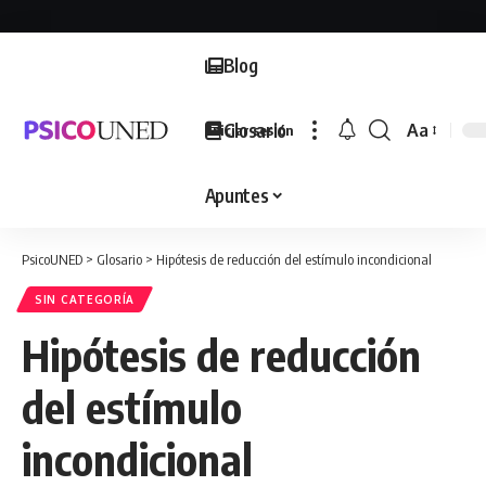
Blog
Glosario
Aa
Iniciar sesión
Font
Resizer
Apuntes
PsicoUNED
>
Glosario
>
Hipótesis de reducción del estímulo incondicional
SIN CATEGORÍA
Hipótesis de reducción
del estímulo
incondicional