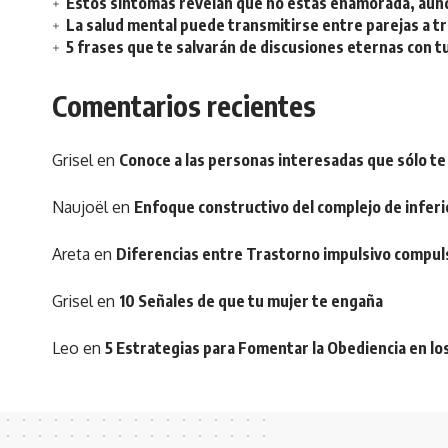
Estos síntomas revelan que no estás enamorada, aunq
La salud mental puede transmitirse entre parejas a t
5 frases que te salvarán de discusiones eternas con t
Comentarios recientes
Grisel
en
Conoce a las personas interesadas que sólo te
Naujoël
en
Enfoque constructivo del complejo de inferi
Areta
en
Diferencias entre Trastorno impulsivo compul
Grisel
en
10 Señales de que tu mujer te engaña
Leo
en
5 Estrategias para Fomentar la Obediencia en lo