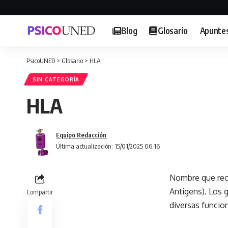
Blog
Glosario
Apunte
PsicoUNED
>
Glosario
>
HLA
SIN CATEGORÍA
HLA
Equipo Redacción
Última actualización: 15/01/2025 06:16
Nombre que rec
Antigens). Los
Compartir
diversas funcio