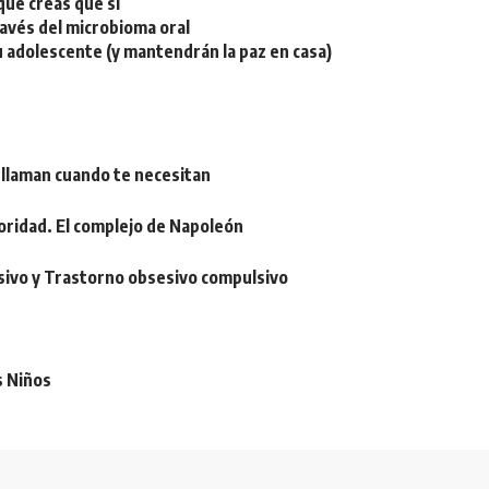
ue creas que sí
ravés del microbioma oral
u adolescente (y mantendrán la paz en casa)
 llaman cuando te necesitan
oridad. El complejo de Napoleón
sivo y Trastorno obsesivo compulsivo
s Niños