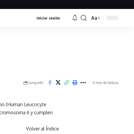
Aa
Iniciar sesión
Font
Resizer
Compartir
0 min de lectura
ano (Human Leucocyte
l cromosoma 6 y cumplen
Volver al Índice