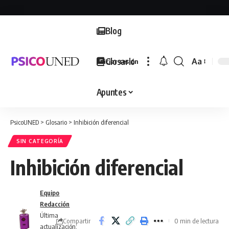
Blog
Glosario
Aa
Iniciar sesión
Font
Resizer
Apuntes
PsicoUNED
>
Glosario
>
Inhibición diferencial
SIN CATEGORÍA
Inhibición diferencial
Equipo
Redacción
Última
Compartir
0 min de lectura
actualización: