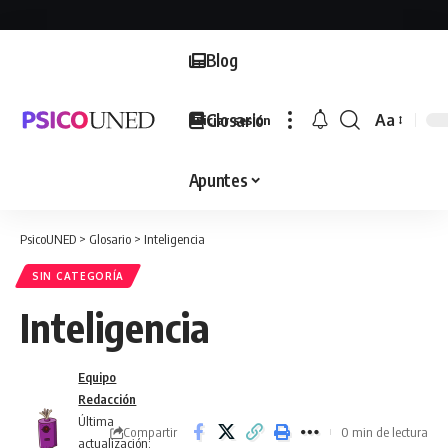
Blog
Glosario
Aa
Iniciar sesión
Font
Resizer
Apuntes
PsicoUNED
>
Glosario
>
Inteligencia
SIN CATEGORÍA
Inteligencia
Equipo
Redacción
Última
Compartir
0 min de lectura
actualización: