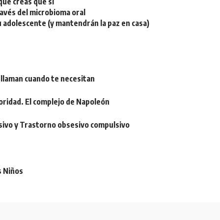
ue creas que sí
ravés del microbioma oral
u adolescente (y mantendrán la paz en casa)
 llaman cuando te necesitan
oridad. El complejo de Napoleón
sivo y Trastorno obsesivo compulsivo
s Niños