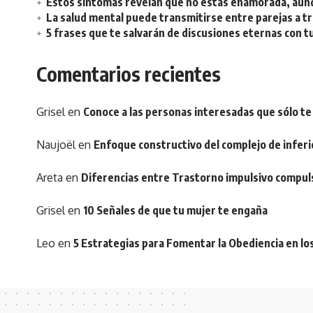
Estos síntomas revelan que no estás enamorada, aunq
La salud mental puede transmitirse entre parejas a t
5 frases que te salvarán de discusiones eternas con t
Comentarios recientes
Grisel
en
Conoce a las personas interesadas que sólo te
Naujoël
en
Enfoque constructivo del complejo de inferi
Areta
en
Diferencias entre Trastorno impulsivo compul
Grisel
en
10 Señales de que tu mujer te engaña
Leo
en
5 Estrategias para Fomentar la Obediencia en lo