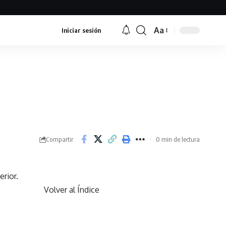
Aa
Iniciar sesión
Font
Resizer
Compartir
0 min de lectura
rior.
Volver al Índice