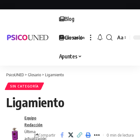
Blog
Glosario
Aa
Iniciar sesión
Font
Resizer
Apuntes
PsicoUNED
>
Glosario
>
Ligamiento
SIN CATEGORÍA
Ligamiento
Equipo
Redacción
Última
Compartir
0 min de lectura
actualización: