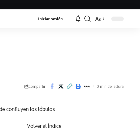
Aa
Iniciar sesión
Font
Resizer
Compartir
0 min de lectura
onde confluyen los lóbulos
Volver al Índice