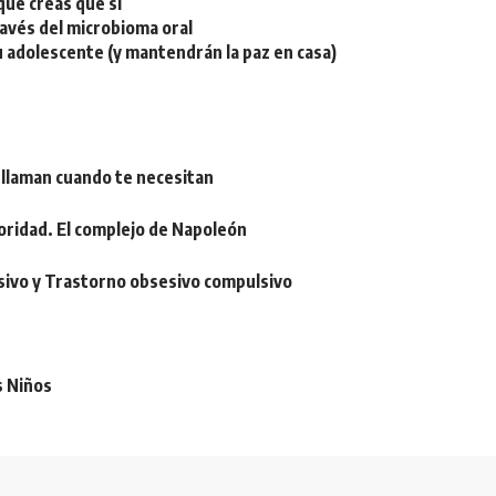
ue creas que sí
ravés del microbioma oral
u adolescente (y mantendrán la paz en casa)
 llaman cuando te necesitan
oridad. El complejo de Napoleón
sivo y Trastorno obsesivo compulsivo
s Niños