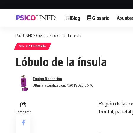
Blog
Glosario
Apunte
PsicoUNED
>
Glosario
>
Lóbulo de la ínsula
SIN CATEGORÍA
Lóbulo de la ínsula
Equipo Redacción
Última actualización: 15/01/2025 06:16
Región de la cor
frontal, parietal
Compartir