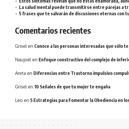
Estos síntomas revelan que no estás enamorada, aunq
La salud mental puede transmitirse entre parejas a t
5 frases que te salvarán de discusiones eternas con t
Comentarios recientes
Grisel
en
Conoce a las personas interesadas que sólo te
Naujoël
en
Enfoque constructivo del complejo de inferi
Areta
en
Diferencias entre Trastorno impulsivo compul
Grisel
en
10 Señales de que tu mujer te engaña
Leo
en
5 Estrategias para Fomentar la Obediencia en lo