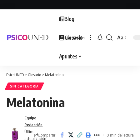
Blog
Glosario
Aa
Iniciar sesión
Font
Resizer
Apuntes
PsicoUNED
>
Glosario
>
Melatonina
SIN CATEGORÍA
Melatonina
Equipo
Redacción
Última
Compartir
0 min de lectura
actualización: