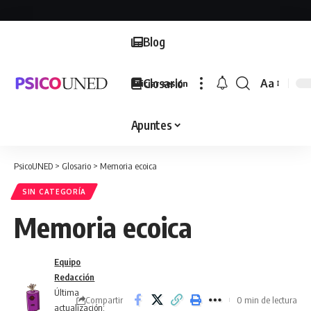
Blog
Glosario
Aa
Iniciar sesión
Font
Resizer
Apuntes
PsicoUNED
>
Glosario
>
Memoria ecoica
SIN CATEGORÍA
Memoria ecoica
Equipo
Redacción
Última
Compartir
0 min de lectura
actualización: