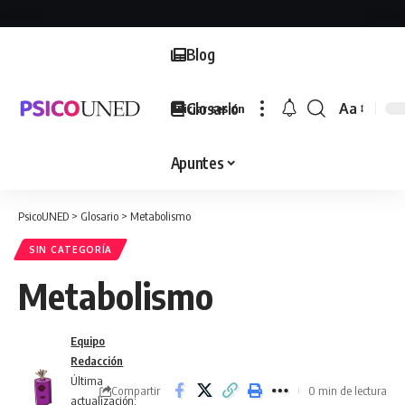
Blog
Glosario
Aa
Iniciar sesión
Font
Resizer
Apuntes
PsicoUNED
>
Glosario
>
Metabolismo
SIN CATEGORÍA
Metabolismo
Equipo
Redacción
Última
Compartir
0 min de lectura
actualización: