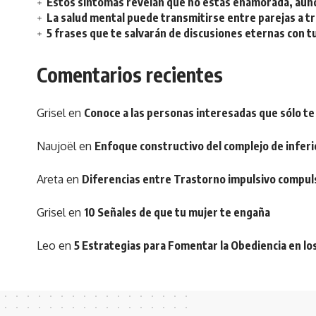
Estos síntomas revelan que no estás enamorada, aunq
La salud mental puede transmitirse entre parejas a t
5 frases que te salvarán de discusiones eternas con t
Comentarios recientes
Grisel
en
Conoce a las personas interesadas que sólo te
Naujoël
en
Enfoque constructivo del complejo de inferi
Areta
en
Diferencias entre Trastorno impulsivo compul
Grisel
en
10 Señales de que tu mujer te engaña
Leo
en
5 Estrategias para Fomentar la Obediencia en lo