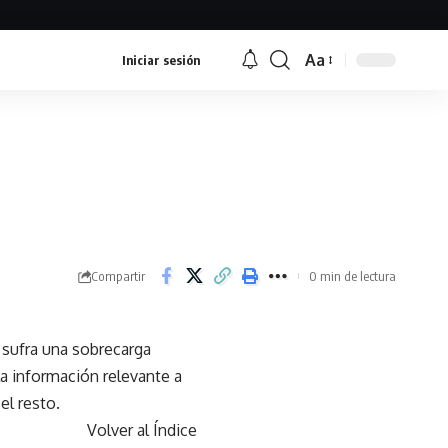
Aa
Iniciar sesión
Font
Resizer
Compartir
0 min de lectura
 sufra una sobrecarga
a información relevante a
el resto.
Volver al Índice