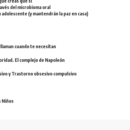
ue creas que sí
ravés del microbioma oral
u adolescente (y mantendrán la paz en casa)
 llaman cuando te necesitan
oridad. El complejo de Napoleón
sivo y Trastorno obsesivo compulsivo
s Niños