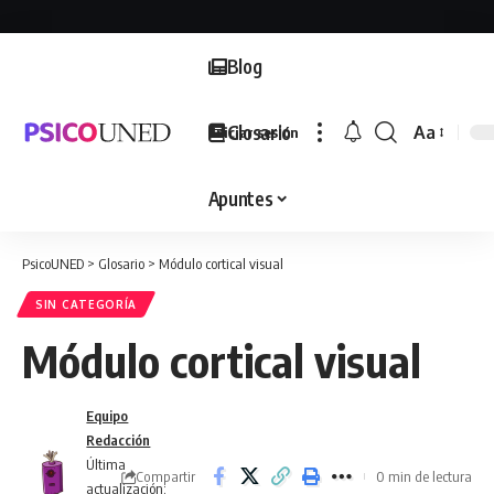
Blog
Glosario
Aa
Iniciar sesión
Font
Resizer
Apuntes
PsicoUNED
>
Glosario
>
Módulo cortical visual
SIN CATEGORÍA
Módulo cortical visual
Equipo
Redacción
Última
Compartir
0 min de lectura
actualización: