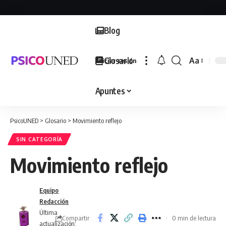
Blog
Glosario
Aa
Iniciar sesión
Font
Resizer
Apuntes
PsicoUNED
>
Glosario
>
Movimiento reflejo
SIN CATEGORÍA
Movimiento reflejo
Equipo
Redacción
Última
Compartir
0 min de lectura
actualización: