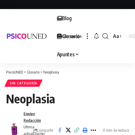
Blog
Glosario
Aa
Iniciar sesión
Font
Resizer
Apuntes
PsicoUNED
>
Glosario
>
Neoplasia
SIN CATEGORÍA
Neoplasia
Equipo
Redacción
Última
Compartir
0 min de lectura
actualización: