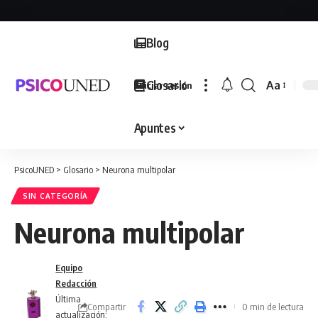
Blog
Glosario
Aa
Iniciar sesión
Font
Resizer
Apuntes
PsicoUNED
>
Glosario
>
Neurona multipolar
SIN CATEGORÍA
Neurona multipolar
Equipo
Redacción
Última
Compartir
0 min de lectura
actualización: