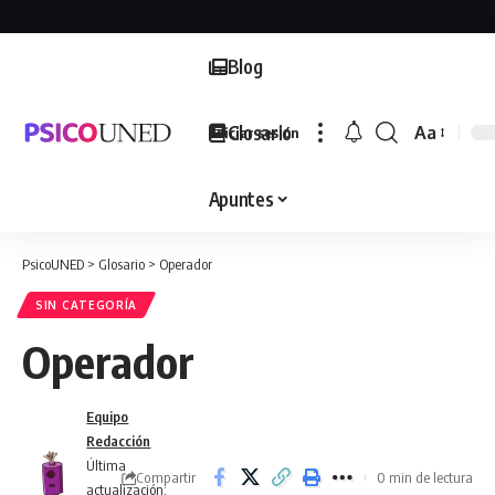
Blog
Glosario
Aa
Iniciar sesión
Font
Resizer
Apuntes
PsicoUNED
>
Glosario
>
Operador
SIN CATEGORÍA
Operador
Equipo
Redacción
Última
Compartir
0 min de lectura
actualización: