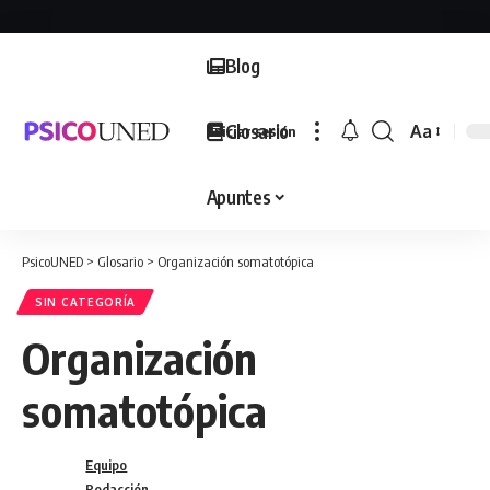
Blog
Glosario
Aa
Iniciar sesión
Font
Resizer
Apuntes
PsicoUNED
>
Glosario
>
Organización somatotópica
SIN CATEGORÍA
Organización
somatotópica
Equipo
Redacción