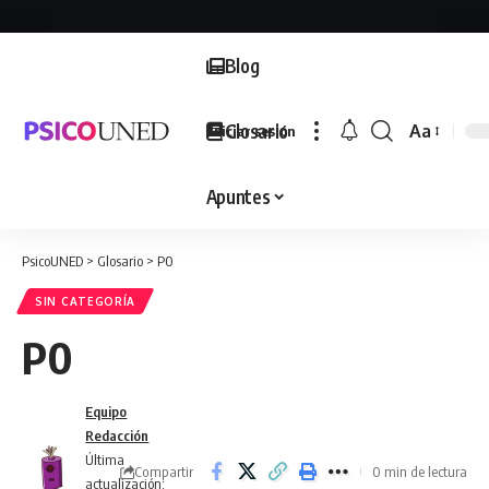
Blog
Glosario
Aa
Iniciar sesión
Font
Resizer
Apuntes
PsicoUNED
>
Glosario
>
P0
SIN CATEGORÍA
P0
Equipo
Redacción
Última
Compartir
0 min de lectura
actualización: