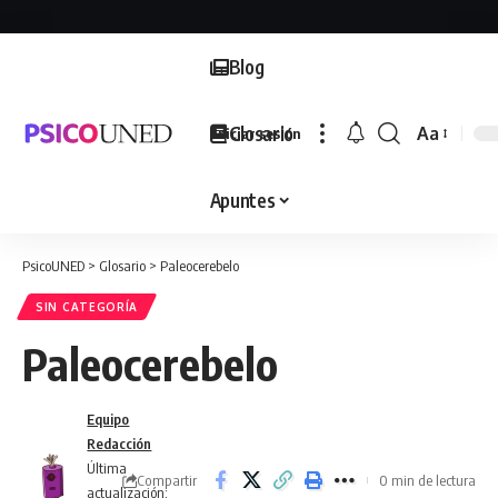
Blog
Glosario
Aa
Iniciar sesión
Font
Resizer
Apuntes
PsicoUNED
>
Glosario
>
Paleocerebelo
SIN CATEGORÍA
Paleocerebelo
Equipo
Redacción
Última
Compartir
0 min de lectura
actualización: