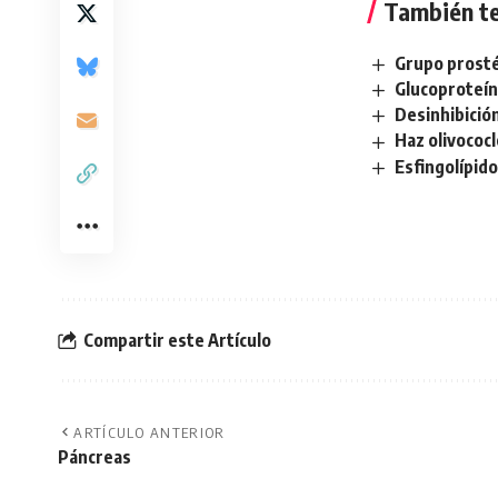
También te
Grupo prosté
Glucoproteí
Desinhibició
Haz olivococ
Esfingolípid
Compartir este Artículo
ARTÍCULO ANTERIOR
Páncreas