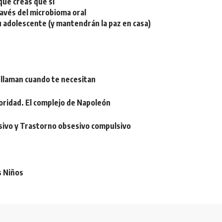
ue creas que sí
ravés del microbioma oral
u adolescente (y mantendrán la paz en casa)
 llaman cuando te necesitan
oridad. El complejo de Napoleón
sivo y Trastorno obsesivo compulsivo
s Niños