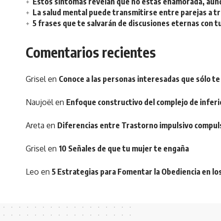
Estos síntomas revelan que no estás enamorada, aunq
La salud mental puede transmitirse entre parejas a t
5 frases que te salvarán de discusiones eternas con t
Comentarios recientes
Grisel
en
Conoce a las personas interesadas que sólo te
Naujoël
en
Enfoque constructivo del complejo de inferi
Areta
en
Diferencias entre Trastorno impulsivo compul
Grisel
en
10 Señales de que tu mujer te engaña
Leo
en
5 Estrategias para Fomentar la Obediencia en lo