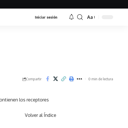
Aa
Iniciar sesión
Font
Resizer
Compartir
0 min de lectura
contienen los receptores
Volver al Índice