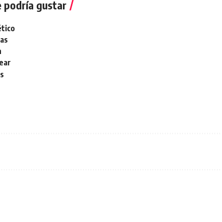
 podría gustar
tico
nas
n
lear
os