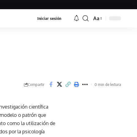
Aa
Iniciar sesión
Font
Resizer
Compartir
0 min de lectura
vestigación científica
n modelo o patrón que
nto como la utilización de
dos por la psicología