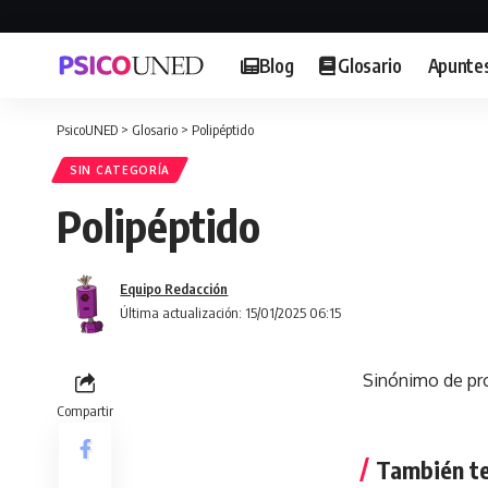
Blog
Glosario
Apunte
PsicoUNED
>
Glosario
>
Polipéptido
SIN CATEGORÍA
Polipéptido
Equipo Redacción
Última actualización: 15/01/2025 06:15
Sinónimo de pro
Compartir
También te