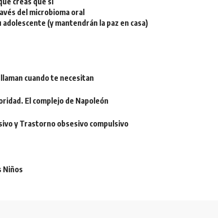
ue creas que sí
ravés del microbioma oral
u adolescente (y mantendrán la paz en casa)
 llaman cuando te necesitan
oridad. El complejo de Napoleón
sivo y Trastorno obsesivo compulsivo
s Niños