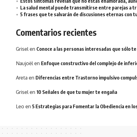
Estos síntomas revelan que no estás enamorada, aunq
La salud mental puede transmitirse entre parejas a t
5 frases que te salvarán de discusiones eternas con t
Comentarios recientes
Grisel
en
Conoce a las personas interesadas que sólo te
Naujoël
en
Enfoque constructivo del complejo de inferi
Areta
en
Diferencias entre Trastorno impulsivo compul
Grisel
en
10 Señales de que tu mujer te engaña
Leo
en
5 Estrategias para Fomentar la Obediencia en lo